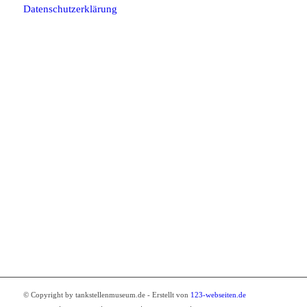
Datenschutzerklärung
Tankstellenmuseum Kamenz
Breite Strasse 2
01917 Kamenz
Tel.: 03578 34010
© Copyright by tankstellenmuseum.de - Erstellt von
123-webseiten.de