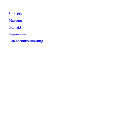
Startseite
Museum
Kontakt
Impressum
Datenschutzerklärung
Tankstellenmuseum Kamenz
Breite Strasse 2
01917 Kamenz