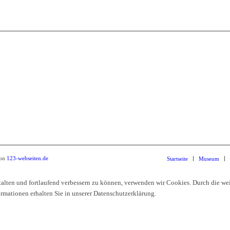
Tanks
Breite
01917
Tel.: 
von
123-webseiten.de
Startseite
Museum
talten und fortlaufend verbessern zu können, verwenden wir Cookies. Durch die we
mationen erhalten Sie in unserer Datenschutzerklärung.