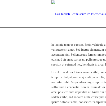
In lacinia tempus egestas. Proin vehicula a
vulputate sit amet. Sed luctus elementum e
accumsan nisi. Pellentesque fermentum feug
euismod sit amet varius ut, pellentesque ut
suscipit at euismod nec, hendrerit in arcu.
Ut vel urna dolor. Donec mauris nibh, conse
tempor volutpat, orci neque aliquam felis, v
nec vitae nibh. Suspendisse sagittis portti
sollicitudin venenatis. Lorem ipsum dolor si
amet posuere ante imperdiet ut. Nulla dui e
sodales nibh, sed sodales nulla consequat
ipsum dolor sit amet, consectetur adipiscin