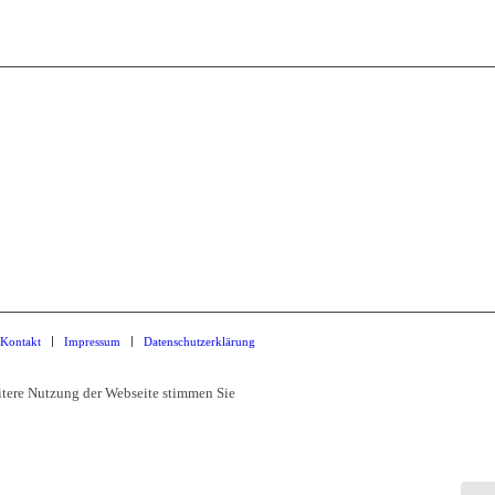
tellenmuseum Kamenz
 Strasse 2
 Kamenz
03578 34010
Kontakt
Impressum
Datenschutzerklärung
itere Nutzung der Webseite stimmen Sie