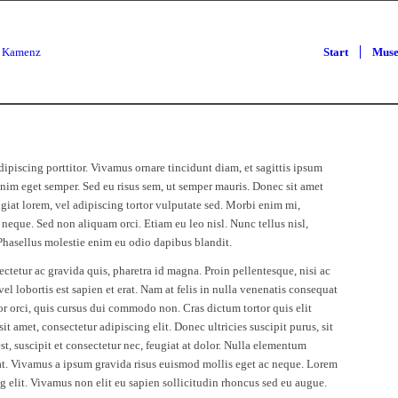
Start
Mus
dipiscing porttitor. Vivamus ornare tincidunt diam, et sagittis ipsum
nim eget semper. Sed eu risus sem, ut semper mauris. Donec sit amet
iat lorem, vel adipiscing tortor vulputate sed. Morbi enim mi,
 neque. Sed non aliquam orci. Etiam eu leo nisl. Nunc tellus nisl,
 Phasellus molestie enim eu odio dapibus blandit.
ctetur ac gravida quis, pharetra id magna. Proin pellentesque, nisi ac
el lobortis est sapien et erat. Nam at felis in nulla venenatis consequat
tor orci, quis cursus dui commodo non. Cras dictum tortor quis elit
t amet, consectetur adipiscing elit. Donec ultricies suscipit purus, sit
st, suscipit et consectetur nec, feugiat at dolor. Nulla elementum
 at. Vivamus a ipsum gravida risus euismod mollis eget ac neque. Lorem
g elit. Vivamus non elit eu sapien sollicitudin rhoncus sed eu augue.